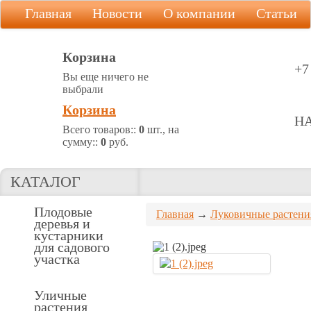
Главная
Новости
О компании
Статьи
Корзина
+7
Вы еще ничего не
выбрали
Корзина
Н
Всего товаров::
0
шт., на
сумму::
0
руб.
КАТАЛОГ
Плодовые
Главная
→
Луковичные растени
деревья и
кустарники
для садового
участка
Уличные
растения