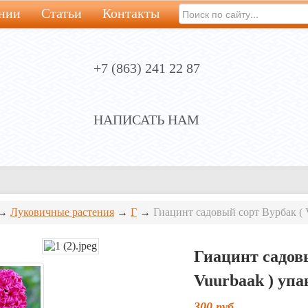
нии
Статьи
Контакты
+7 (863) 241 22 87
НАПИСАТЬ НАМ
→
Луковичные растения
→
Г
→
Гиацинт садовый сорт Вурбак ( 
Гиацинт садов
Vuurbaak ) упа
300
руб.