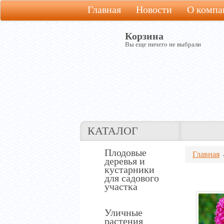
Главная
Новости
О компа
Корзина
Вы еще ничего не выбрали
КАТАЛОГ
Плодовые
Главная
деревья и
кустарники
для садового
участка
Уличные
растения