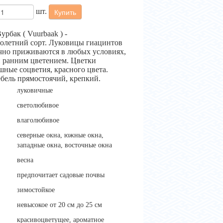
шт.
Купить
рбак ( Vuurbaak ) -
олетний сорт. Луковицы гиацинтов
ично приживаются в любых условиях,
 ранним цветением. Цветки
ные соцветия, красного цвета.
ебель прямостоячий, крепкий.
луковичные
светолюбивое
влаголюбивое
северные окна, южные окна,
западные окна, восточные окна
весна
предпочитает садовые почвы
зимостойкое
невысокое от 20 см до 25 см
красивоцветущее, ароматное