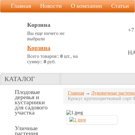
Главная
Новости
О компании
Статьи
Корзина
+7
Вы еще ничего не
выбрали
Корзина
Н
Всего товаров::
0
шт., на
сумму::
0
руб.
КАТАЛОГ
Плодовые
Главная
→
Луковичные растени
деревья и
Крокус крупноцветковый сорт Фл
кустарники
для садового
участка
Уличные
растения