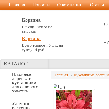
Главная
Новости
О компании
Статьи
Корзина
+7
Вы еще ничего не
выбрали
Корзина
Н
Всего товаров::
0
шт., на
сумму::
0
руб.
КАТАЛОГ
Плодовые
Главная
→
Луковичные растени
деревья и
кустарники
для садового
участка
Уличные
растения