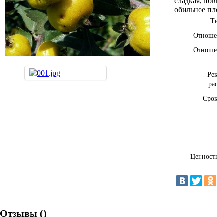
сладкая, по
обильное пл
Ти
Отношен
Отношен
Ре
ра
Срок
Ценность
Отзывы (
)