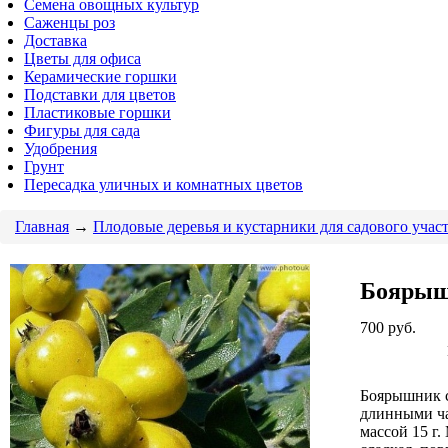
Семена овощных культур
Саженцы роз
Доставка
Цветы для офиса
Керамические горшки
Подставки для цветов
Пластиковые горшки
Фигуры для сада
Удобрения
Грунт
Пересадка уличных и комнатных цветов
Главная
→
Плодовые деревья и кустарники для садового учас
Боярыш
700
руб.
Боярышник с
длинными ча
массой 15 г.