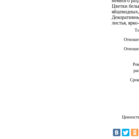
немного раз
Цветки белы
яйцевидных, 
Декоративны
листья, ярко
Ти
Отношен
Отношен
Ре
ра
Срок
Ценность