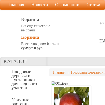
Главная
Новости
О компании
Статьи
Корзина
+7
Вы еще ничего не
выбрали
Корзина
Н
Всего товаров::
0
шт., на
сумму::
0
руб.
КАТАЛОГ
Плодовые
Главная
→
Плодовые деревья и 
деревья и
кустарники
для садового
участка
Уличные
растения