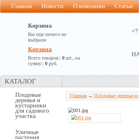
Главная
Новости
О компании
Статьи
Корзина
+7
Вы еще ничего не
выбрали
Корзина
Н
Всего товаров::
0
шт., на
сумму::
0
руб.
КАТАЛОГ
Плодовые
Главная
→
Плодовые деревья и 
деревья и
кустарники
для садового
участка
Уличные
растения