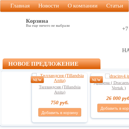
Главная
Новости
О компании
Статьи
Корзина
Вы еще ничего не выбрали
+7
Н
mea Primera )
Драцена ( Dracaen
Тилландсия (Tillandsia
Vertak )
Anita)
0 руб.
26 000 руб
750 руб.
 в корзину
Добавить в кор
Добавить в корзину