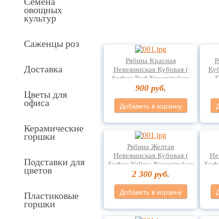
Семена
овощных
культур
Саженцы роз
Рябина Красная
Р
Доставка
Невежинская Кубовая (
Куб
Sorbus Red Neveginskay
D
Kubovay )
900 руб.
Цветы для
офиса
Добавить в корзину
Керамические
горшки
Рябина Желтая
Невежинская Кубовая (
Не
Подставки для
Sorbus Yellow Neveginskay
Sorb
цветов
2 300 руб.
Kubovay )
Добавить в корзину
Пластиковые
горшки