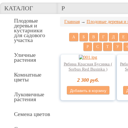
КАТАЛОГ
Р
Плодовые
Главная
→
Плодовые деревья и 
деревья и
кустарники
для садового
А
Б
В
Г
Д
Е
участка
Р
С
Т
У
Уличные
растения
Рябина Красная Бусинка (
Ряб
Sorbus Red Businka )
S
Комнатные
цветы
2 300 руб.
Добавить в корзину
Луковичные
растения
Семена цветов