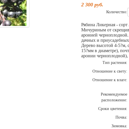
2 300
руб.
Количество:
Рябина Ликерная - сорт
Мичуриным от скрещив
аронией черноплодной.
дачных и приусадебных 
Дерево высотой 4-5?м, 
15?мм в диаметре), по
аронии черноплодной),
Тип растения:
Отношение к свету:
Отношение к влаге:
Рекомендуемое
расположение:
Сроки цветения:
Почва:
Зимовка: