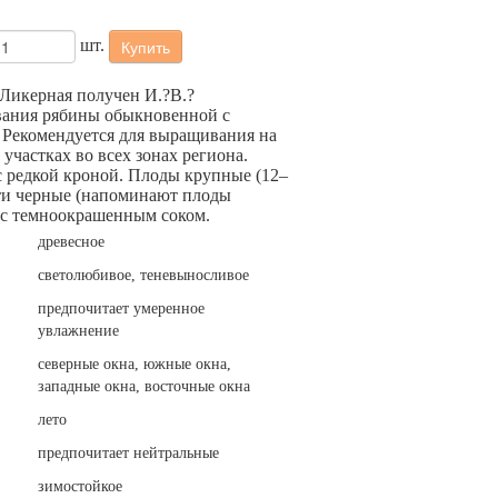
шт.
Купить
 Ликерная получен И.?В.?
ания рябины обыкновенной с
 Рекомендуется для выращивания на
участках во всех зонах региона.
с редкой кроной. Плоды крупные (12–
чти черные (напоминают плоды
 с темноокрашенным соком.
древесное
светолюбивое, теневыносливое
предпочитает умеренное
увлажнение
северные окна, южные окна,
западные окна, восточные окна
лето
предпочитает нейтральные
зимостойкое