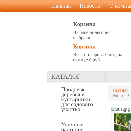
Главная
Новости
О компа
Корзина
Вы еще ничего не
выбрали
Корзина
Всего товаров::
0
шт., на
сумму::
0
руб.
КАТАЛОГ
Плодовые
Главная
деревья и
Рябина Ч
кустарники
для садового
участка
Уличные
растения