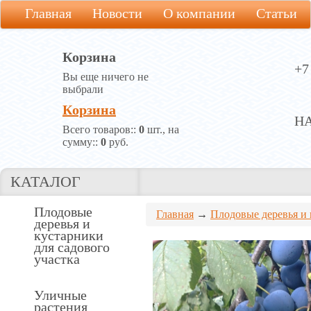
Главная
Новости
О компании
Статьи
Корзина
+7
Вы еще ничего не
выбрали
Корзина
Н
Всего товаров::
0
шт., на
сумму::
0
руб.
КАТАЛОГ
Плодовые
Главная
→
Плодовые деревья и 
деревья и
кустарники
для садового
участка
Уличные
растения