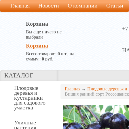
Главная
Новости
О компании
Статьи
Корзина
+7
Вы еще ничего не
выбрали
Корзина
Н
Всего товаров::
0
шт., на
сумму::
0
руб.
КАТАЛОГ
Плодовые
Главная
→
Плодовые деревья и 
деревья и
Вишня ранний сорт Россошанск
кустарники
для садового
участка
Уличные
растения