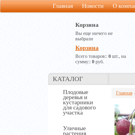
Главная
Новости
О компа
Корзина
Вы еще ничего не
выбрали
Корзина
Всего товаров::
0
шт., на
сумму::
0
руб.
КАТАЛОГ
Плодовые
Главная
деревья и
кустарники
для садового
участка
Уличные
растения