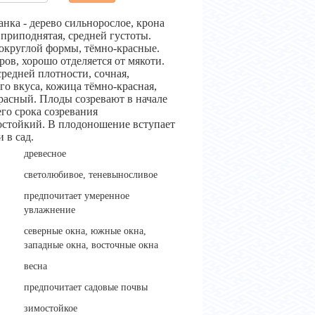
нка - дерево сильнорослое, крона
приподнятая, средней густоты.
 округлой формы, тёмно-красные.
ров, хорошо отделяется от мякоти.
средней плотности, сочная,
го вкуса, кожица тёмно-красная,
расный. Плоды созревают в начале
го срока созревания
стойкий. В плодоношение вступает
 в сад.
древесное
светолюбивое, теневыносливое
предпочитает умеренное
увлажнение
северные окна, южные окна,
западные окна, восточные окна
весна
предпочитает садовые почвы
зимостойкое