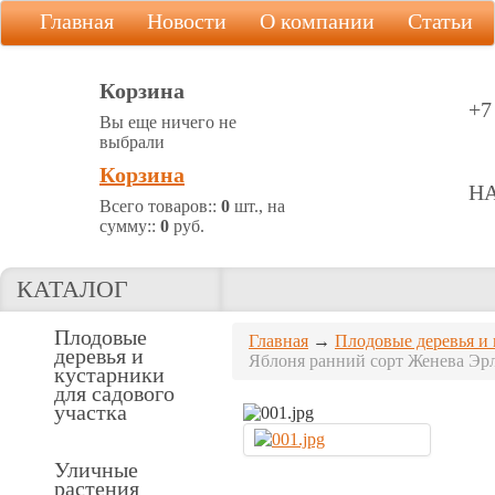
Главная
Новости
О компании
Статьи
Корзина
+7
Вы еще ничего не
выбрали
Корзина
Н
Всего товаров::
0
шт., на
сумму::
0
руб.
КАТАЛОГ
Плодовые
Главная
→
Плодовые деревья и 
деревья и
Яблоня ранний сорт Женева Эрл
кустарники
для садового
участка
Уличные
растения