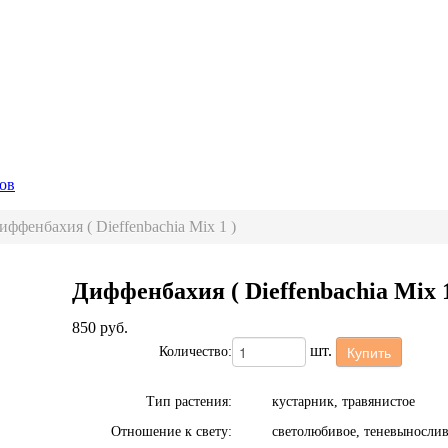
ов
иффенбахия ( Dieffenbachia Mix 1 )
Диффенбахия ( Dieffenbachia Mix 1
850
руб.
шт.
Купить
Количество:
Тип растения:
кустарник, травянистое
Отношение к свету:
светолюбивое, теневыносли