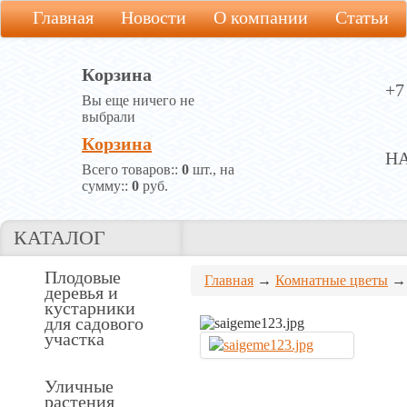
Главная
Новости
О компании
Статьи
Корзина
+7
Вы еще ничего не
выбрали
Корзина
Н
Всего товаров::
0
шт., на
сумму::
0
руб.
КАТАЛОГ
Плодовые
Главная
→
Комнатные цветы
деревья и
кустарники
для садового
участка
Уличные
растения