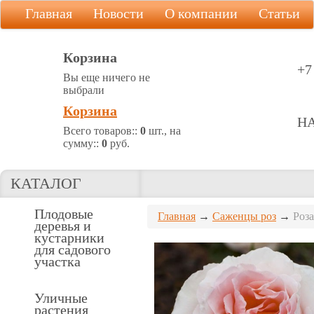
Главная
Новости
О компании
Статьи
Корзина
+7
Вы еще ничего не
выбрали
Корзина
Н
Всего товаров::
0
шт., на
сумму::
0
руб.
КАТАЛОГ
Плодовые
Главная
→
Саженцы роз
→
Роза
деревья и
кустарники
для садового
участка
Уличные
растения