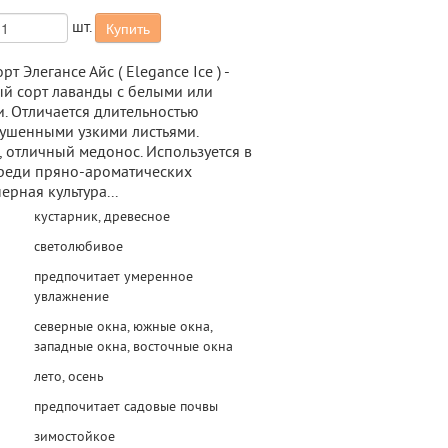
шт.
Купить
т Элегансе Айс ( Elegance Ice ) -
й сорт лаванды с белыми или
. Отличается длительностью
пушенными узкими листьями.
 отличный медонос. Используется в
реди пряно-ароматических
ерная культура...
кустарник, древесное
светолюбивое
предпочитает умеренное
увлажнение
северные окна, южные окна,
западные окна, восточные окна
лето, осень
предпочитает садовые почвы
зимостойкое