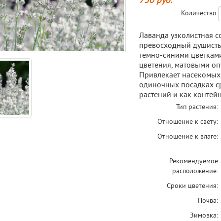
750
руб.
Количество:
Лаванда узколистная сор
превосходный душисты
темно-синими цветками
цветения, матовыми о
Привлекает насекомых,
одиночных посадках с
растений и как контейн
Тип растения:
Отношение к свету:
Отношение к влаге:
Рекомендуемое
расположение:
Сроки цветения:
Почва:
Зимовка: