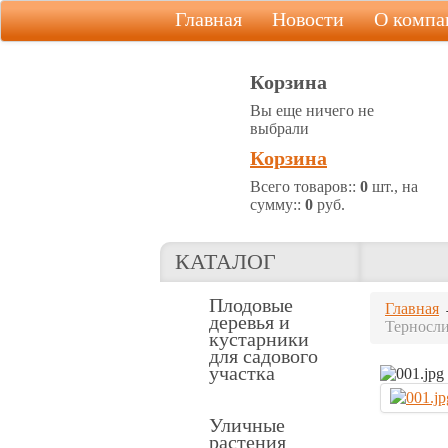
Главная
Новости
О компа
Корзина
Вы еще ничего не
выбрали
Корзина
Всего товаров::
0
шт., на
сумму::
0
руб.
КАТАЛОГ
Плодовые
Главная
деревья и
Терносл
кустарники
для садового
участка
Уличные
растения