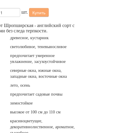
шт.
Купить
рт Шропширская - английский сорт с
и без следа терпкости.
древесное, кустарник
светолюбивое, теневыносливое
предпочитает умеренное
увлажнение, засухоустойчивое
северные окна, южные окна,
западные окна, восточные окна
лето, осень
предпочитает садовые почвы
зимостойкое
высокое от 100 см до 110 см
красивоцветущее,
декоративнолиственное, ароматное,
съедобное